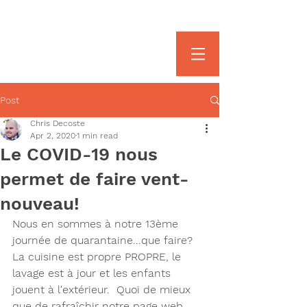
613.577.0497
Chris
Post
Chris Decoste
Apr 2, 2020
1 min read
Le COVID-19 nous
permet de faire vent-
nouveau!
Nous en sommes à notre 13ème 
journée de quarantaine...que faire?  
La cuisine est propre PROPRE, le 
lavage est à jour et les enfants 
jouent à l'extérieur.  Quoi de mieux 
que de rafraîchir notre page web 