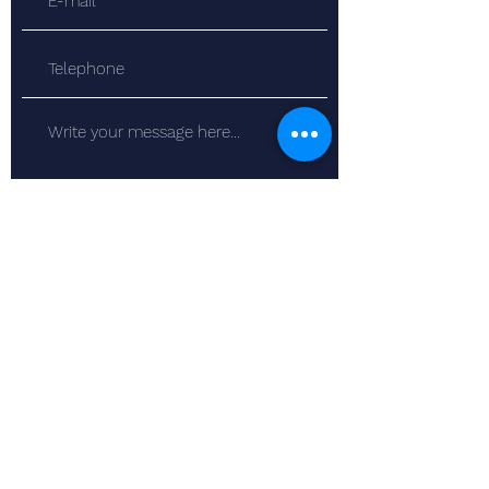
Submit
20513 River Road
Alexandria (ON) K0C 1A0